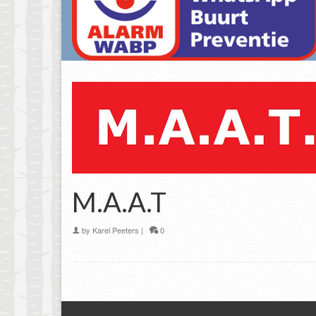
M.A.A.T
by
Karel Peeters
|
0