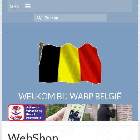
MENU
Zoek
naar:
WELKOM BIJ WABP BELGIË
WebShop