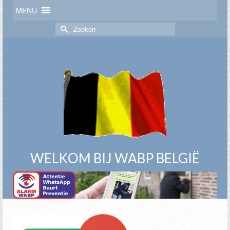
MENU
Zoek
naar:
WELKOM BIJ WABP BELGIË