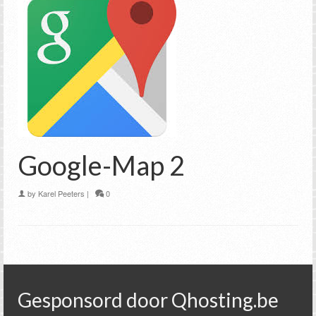
Google-Map 2
by
Karel Peeters
|
0
Gesponsord door Qhosting.be