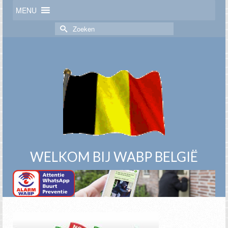
MENU
Zoek
naar:
WELKOM BIJ WABP BELGIË