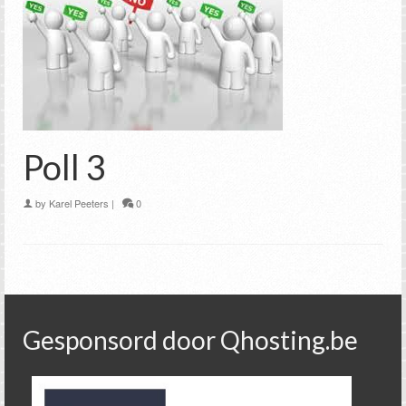
Poll 3
by
Karel Peeters
|
0
Gesponsord door Qhosting.be