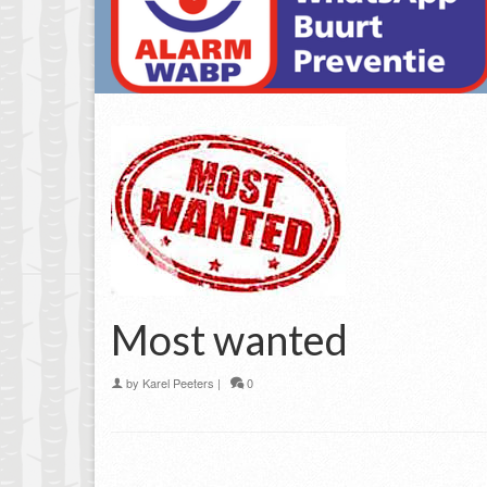
Most wanted
by
Karel Peeters
|
0