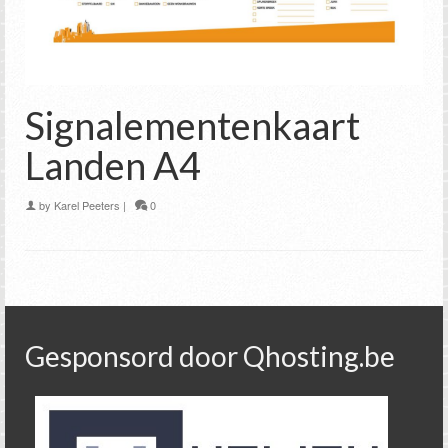
Signalementenkaart
Landen A4
by
Karel Peeters
|
0
Gesponsord door Qhosting.be