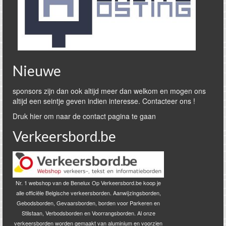
Nieuwe
sponsors zijn dan ook altijd meer dan welkom en mogen ons
altijd een seintje geven indien interesse. Contacteer ons !
Druk hier om naar de contact pagina te gaan
Verkeersbord.be
Nr. 1 webshop van de Benelux Op Verkeersbord.be koop je
alle officiële Belgische verkeersborden. Aanwijzingsborden,
Gebodsborden, Gevaarsborden, borden voor Parkeren en
Stilstaan, Verbodsborden en Voorrangsborden. Al onze
verkeersborden worden gemaakt van aluminium en voorzien