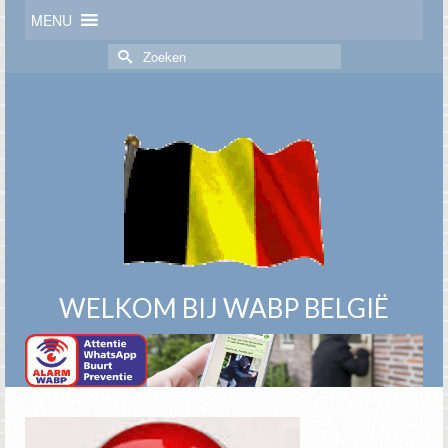
MENU
Zoek
naar:
WELKOM BIJ WABP BELGIË