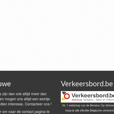
uwe
Verkeersbord.be
 zijn dan ook altijd meer dan
n mogen ons altijd een seintje
dien interesse. Contacteer ons !
Nr. 1 webshop van de Benelux Op Verkee
koop je alle officiële Belgische verkeer
r om naar de contact pagina te