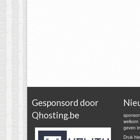
Gesponsord door
Nie
Qhosting.be
sponsors
welkom e
geven in
Druk hie