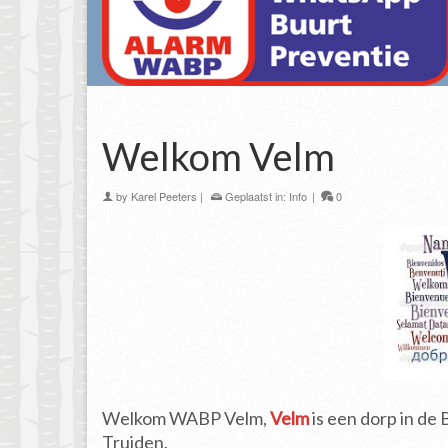
Welkom Velm
by
Karel Peeters
|
Geplaatst in:
Info
|
0
Welkom WABP Velm,
Velm
is een dorp in de
Truiden.