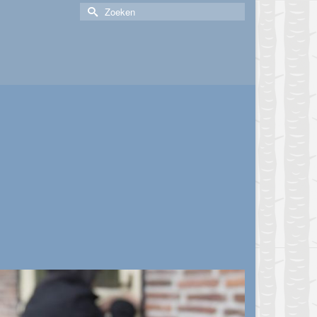
Zoek
naar: