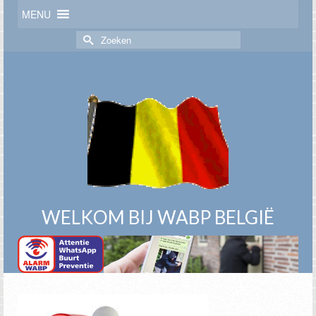
MENU
Zoek
naar:
WELKOM BIJ WABP BELGIË