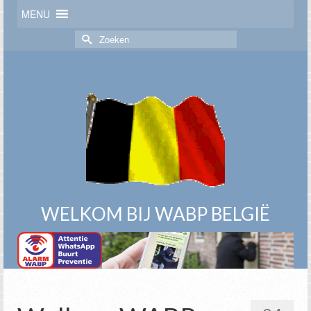
MENU
Zoek
naar:
WELKOM BIJ WABP BELGIË