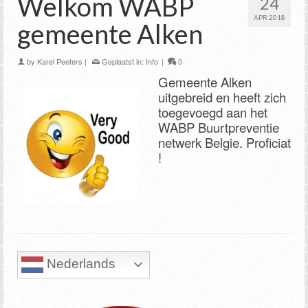
Welkom WABP
24
APR 2018
gemeente Alken
by
Karel Peeters
|
Geplaatst in:
Info
|
0
Gemeente Alken
uitgebreid en heeft zich
toegevoegd aan het
WABP Buurtpreventie
netwerk Belgie. Proficiat
!
Nederlands