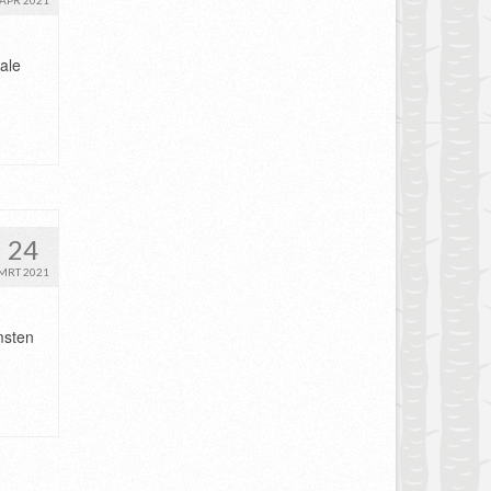
APR 2021
ale
24
MRT 2021
msten