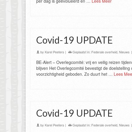
per dag is geëvolueerd en …
Lees Meer
Covid-19 UPDATE
by
Karel Peeters
|
Geplaatst in:
Federale overheid
,
Nieuws
BE-Alert – Overlegcomité: vrij en veilig reizen tij
blijven Het Overlegcomité bevestigt de doelstelling 
voorzichtigheid geboden. Zo duurt het …
Lees Mee
Covid-19 UPDATE
by
Karel Peeters
|
Geplaatst in:
Federale overheid
,
Nieuws