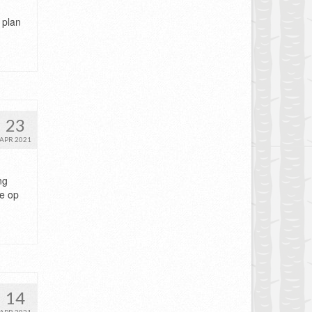
 plan
23
APR 2021
ng
ze op
14