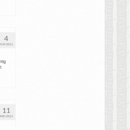
4
JUN 2021
htig
t
11
MEI 2021