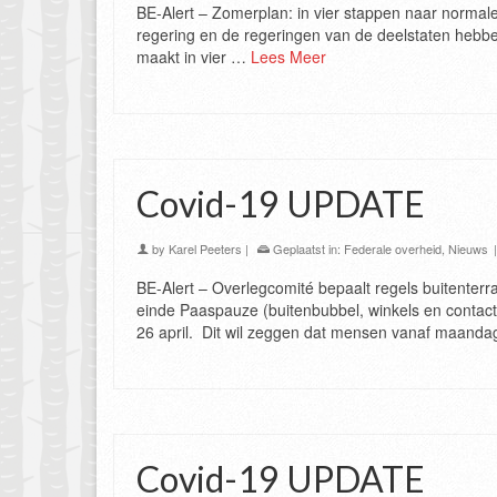
BE-Alert – Zomerplan: in vier stappen naar normale
regering en de regeringen van de deelstaten hebbe
maakt in vier …
Lees Meer
Covid-19 UPDATE
by
Karel Peeters
|
Geplaatst in:
Federale overheid
,
Nieuws
BE-Alert – Overlegcomité bepaalt regels buitenter
einde Paaspauze (buitenbubbel, winkels en contac
26 april. Dit wil zeggen dat mensen vanaf maan
Covid-19 UPDATE