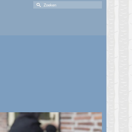
Zoek
naar: