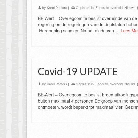
by
Karel Peeters
|
Geplaatst in:
Federale overheid
,
Nieuws
BE-Alert – Overlegcomité beslist over einde van d
regering en de regeringen van de deelstaten hebb
Heropening scholen Na het einde van …
Lees Me
Covid-19 UPDATE
by
Karel Peeters
|
Geplaatst in:
Federale overheid
,
Nieuws
BE-Alert – Overlegcomité beslist breed afkoeling
buiten maximaal 4 personen De groep van mensen (
ontmoeten, wordt beperkt tot maximaal vier. Gezi