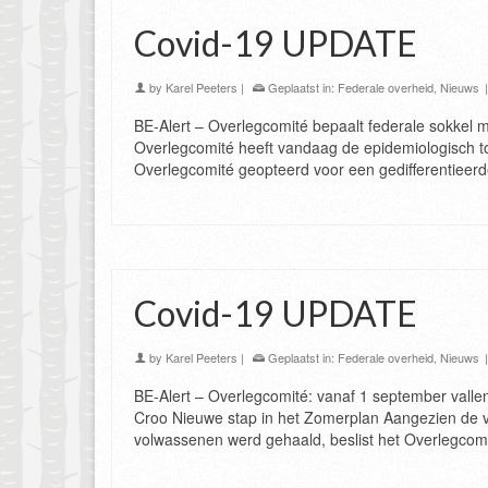
Covid-19 UPDATE
by
Karel Peeters
|
Geplaatst in:
Federale overheid
,
Nieuws
BE-Alert – Overlegcomité bepaalt federale sokkel 
Overlegcomité heeft vandaag de epidemiologisch to
Overlegcomité geopteerd voor een gedifferentieer
Covid-19 UPDATE
by
Karel Peeters
|
Geplaatst in:
Federale overheid
,
Nieuws
BE-Alert – Overlegcomité: vanaf 1 september valle
Croo Nieuwe stap in het Zomerplan Aangezien de v
volwassenen werd gehaald, beslist het Overlegco