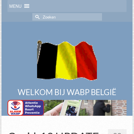
MENU
Zoek
naar:
WELKOM BIJ WABP BELGIË