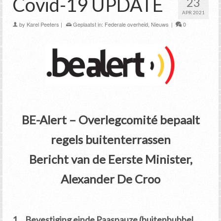
Covid-19 UPDATE
23
APR 2021
by
Karel Peeters
|
Geplaatst in:
Federale overheid
,
Nieuws
|
0
BE-Alert – Overlegcomité bepaalt
regels buitenterrassen
Bericht van de Eerste Minister,
Alexander De Croo
1. Bevestiging einde Paaspauze (buitenbubbel,