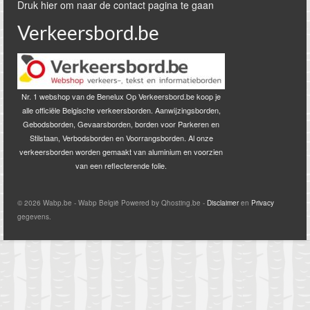
Druk hier om naar de contact pagina te gaan
Verkeersbord.be
Nr. 1 webshop van de Benelux Op Verkeersbord.be koop je
alle officiële Belgische verkeersborden. Aanwijzingsborden,
Gebodsborden, Gevaarsborden, borden voor Parkeren en
Stilstaan, Verbodsborden en Voorrangsborden. Al onze
verkeersborden worden gemaakt van aluminium en voorzien
van een reflecterende folie.
© 2026 Wabp.be - Wabp België Powered by Qhosting.be -
Disclaimer
en
Privacy
gegevens.