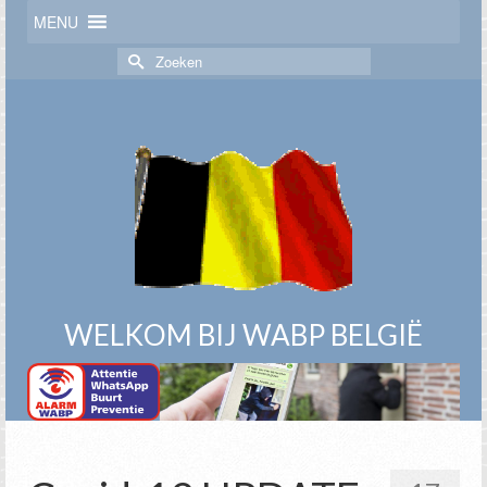
MENU
Zoek
naar:
WELKOM BIJ WABP BELGIË