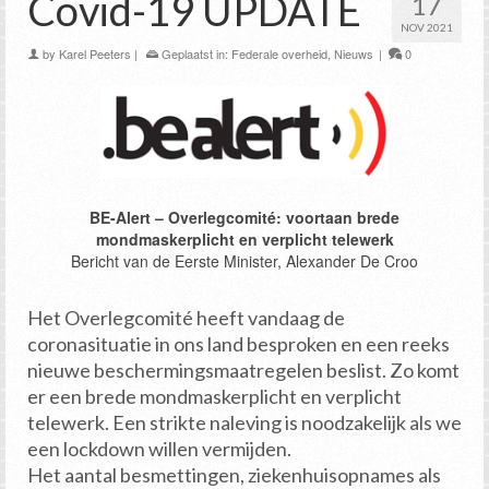
Covid-19 UPDATE
17
NOV 2021
by
Karel Peeters
|
Geplaatst in:
Federale overheid
,
Nieuws
|
0
BE-Alert – Overlegcomité: voortaan brede
mondmaskerplicht en verplicht telewerk
Bericht van de Eerste Minister, Alexander De Croo
Het Overlegcomité heeft vandaag de
coronasituatie in ons land besproken en een reeks
nieuwe beschermingsmaatregelen beslist. Zo komt
er een brede mondmaskerplicht en verplicht
telewerk. Een strikte naleving is noodzakelijk als we
een lockdown willen vermijden.
Het aantal besmettingen, ziekenhuisopnames als