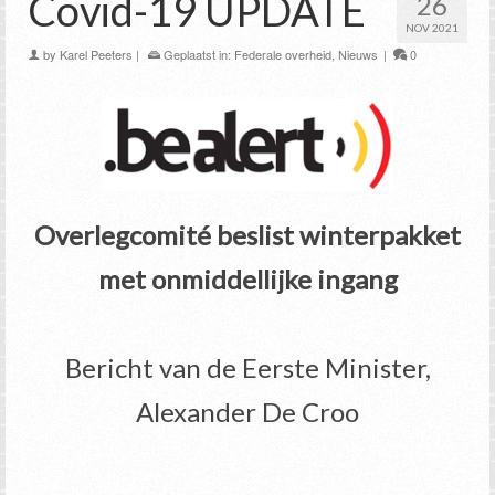
Covid-19 UPDATE
26
NOV 2021
by
Karel Peeters
|
Geplaatst in:
Federale overheid
,
Nieuws
|
0
Overlegcomité beslist winterpakket
met onmiddellijke ingang
Bericht van de Eerste Minister,
Alexander De Croo