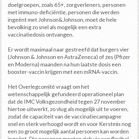
doelgroepen, zoals 65+, zorgverleners, personen
met immuno-deficiëntie, personen die werden
ingeënt met Johnson&Johnson, moet de hele
bevolking zo snel als mogelijk een extra
vaccinatiedosis ontvangen.
Er wordt maximaal naar gestreefd dat burgers vier
(Johnson & Johnson en AstraZeneca) of zes (Pfizer
en Moderna) maanden na hun laatste dosis een
booster-vaccin krijgen met een mRNA-vaccin.
Het Overlegcomité vraagt om het
wetenschappelijk gefundeerd operationeel plan
dat de IMC Volksgezondheid tegen 27 november
hiertoe uitwerkt, zo vlug als mogelijk uit te voeren,
zodat de capaciteit van de vaccinatiecampagne
snel en sterk verhoogd wordt en voor Kerstmis nog
een zo groot mogelijk aantal personen kan worden
ingeënt. Die personen moeten zich via een flexibel