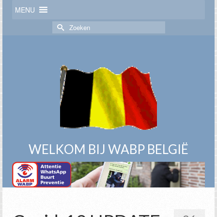
MENU
Zoek
naar:
WELKOM BIJ WABP BELGIË