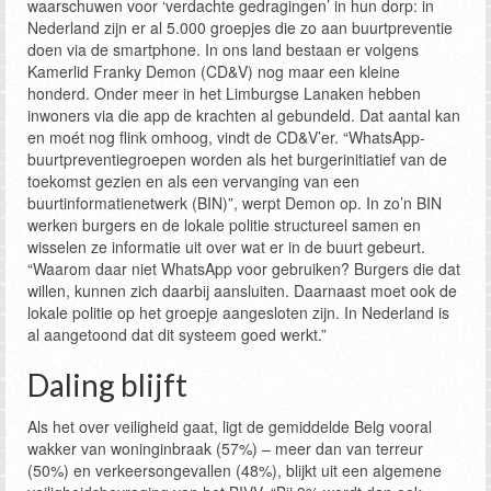
waarschuwen voor ‘verdachte gedragingen’ in hun dorp: in
Nederland zijn er al 5.000 groepjes die zo aan buurtpreventie
doen via de smartphone. In ons land bestaan er volgens
Kamerlid Franky Demon (CD&V) nog maar een kleine
honderd. Onder meer in het Limburgse Lanaken hebben
inwoners via die app de krachten al gebundeld. Dat aantal kan
en moét nog flink omhoog, vindt de CD&V’er. “WhatsApp-
buurtpreventiegroepen worden als het burgerinitiatief van de
toekomst gezien en als een vervanging van een
buurtinformatienetwerk (BIN)”, werpt Demon op. In zo’n BIN
werken burgers en de lokale politie structureel samen en
wisselen ze informatie uit over wat er in de buurt gebeurt.
“Waarom daar niet WhatsApp voor gebruiken? Burgers die dat
willen, kunnen zich daarbij aansluiten. Daarnaast moet ook de
lokale politie op het groepje aangesloten zijn. In Nederland is
al aangetoond dat dit systeem goed werkt.”
Daling blijft
Als het over veiligheid gaat, ligt de gemiddelde Belg vooral
wakker van woninginbraak (57%) – meer dan van terreur
(50%) en verkeersongevallen (48%), blijkt uit een algemene