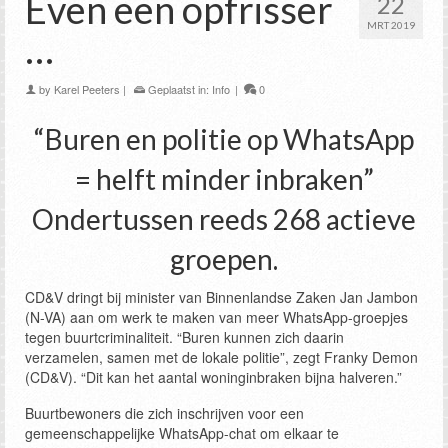
Even een opfrisser
22
MRT 2019
…
by
Karel Peeters
|
Geplaatst in:
Info
|
0
“Buren en politie op WhatsApp
= helft minder inbraken”
Ondertussen reeds 268 actieve
groepen.
CD&V dringt bij minister van Binnenlandse Zaken Jan Jambon
(N-VA) aan om werk te maken van meer WhatsApp-groepjes
tegen buurtcriminaliteit. “Buren kunnen zich daarin
verzamelen, samen met de lokale politie”, zegt Franky Demon
(CD&V). “Dit kan het aantal woninginbraken bijna halveren.”
Buurtbewoners die zich inschrijven voor een
gemeenschappelijke WhatsApp-chat om elkaar te