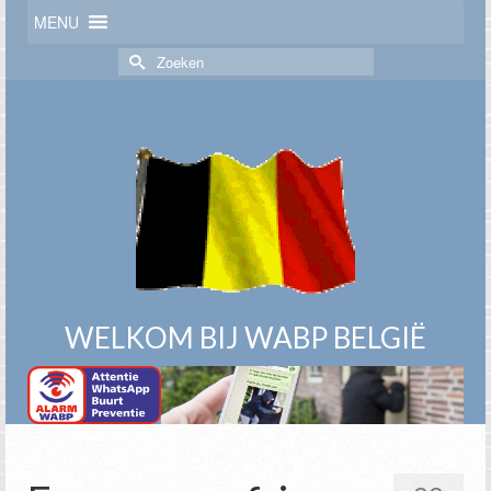
MENU
Zoek
naar:
WELKOM BIJ WABP BELGIË