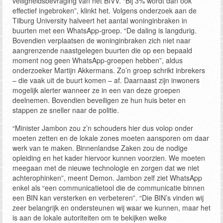
veiligheidsbevraging van het BIVV. “Bij 3% wordt dan ook
effectief ingebroken”, klinkt het. Volgens onderzoek aan de
Tilburg University halveert het aantal woninginbraken in
buurten met een WhatsApp-groep. “De daling is langdurig.
Bovendien verplaatsen de woninginbraken zich niet naar
aangrenzende naastgelegen buurten die op een bepaald
moment nog geen WhatsApp-groepen hebben”, aldus
onderzoeker Martijn Akkermans. Zo’n groep schrikt inbrekers
– die vaak uit de buurt komen – af. Daarnaast zijn inwoners
mogelijk alerter wanneer ze in een van deze groepen
deelnemen. Bovendien beveiligen ze hun huis beter en
stappen ze sneller naar de politie.
“Minister Jambon zou z’n schouders hier dus volop onder
moeten zetten en de lokale zones moeten aansporen om daar
werk van te maken. Binnenlandse Zaken zou de nodige
opleiding en het kader hiervoor kunnen voorzien. We moeten
meegaan met de nieuwe technologie en zorgen dat we niet
achterophinken”, meent Demon. Jambon zelf ziet WhatsApp
enkel als “een communicatietool die de communicatie binnen
een BIN kan versterken en verbeteren”. “Die BIN’s vinden wij
zeer belangrijk en ondersteunen wij waar we kunnen, maar het
is aan de lokale autoriteiten om te bekijken welke