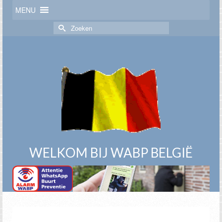
MENU
Zoek
naar:
WELKOM BIJ WABP BELGIË