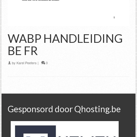
WABP HANDLEIDING
BE FR
by
Karel Peeters
|
0
Gesponsord door Qhosting.be