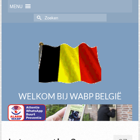
MENU
Zoek
naar:
WELKOM BIJ WABP BELGIË