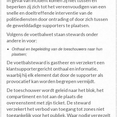
In geval van incident komen zij niet tussen en
beperken zij zich tot het vereenvoudigen van een
snelle en doeltreffende interventie van de
politiediensten door ontrading of door zich tussen
de gewelddadige supporters te plaatsen.
Volgens de voetbalwet staan stewards onder
andere in voor:
Onthaal en begeleiding van de toeschouwers naar hun
plaatsen;
De voetbalsteward is gastheer en verzekert een
klantsupportergericht onthaal en informatie,
waarbij hij elk element dat door de supporter als
provocatief kan worden begrepen vermijdt.
De toeschouwer wordt geleid naar het blok, het
compartiment en tot aan de plaats die
overeenstemt met zijn ticket. De steward
verzekert het verbod van toegang tot zones niet
toegankelijk voor het publiek. Waar nodig vergezelt