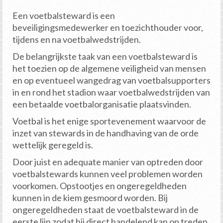
Een voetbalsteward is een
beveiligingsmedewerker en toezichthouder voor,
tijdens en na voetbalwedstrijden.
De belangrijkste taak van een voetbalsteward is
het toezien op de algemene veiligheid van mensen
en op eventueel wangedrag van voetbalsupporters
in en rond het stadion waar voetbalwedstrijden van
een betaalde voetbalorganisatie plaatsvinden.
Voetbal is het enige sportevenement waarvoor de
inzet van stewards in de handhaving van de orde
wettelijk geregeld is.
Door juist en adequate manier van optreden door
voetbalstewards kunnen veel problemen worden
voorkomen. Opstootjes en ongeregeldheden
kunnen in de kiem gesmoord worden. Bij
ongeregeldheden staat de voetbalsteward in de
eerste lijn zodat hij direct handelend kan op treden.