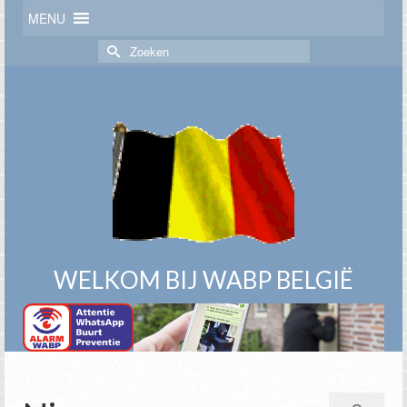
MENU
Zoek
naar:
WELKOM BIJ WABP BELGIË