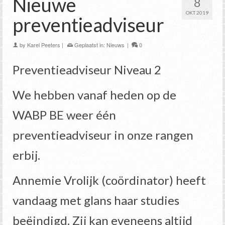
Nieuwe
8
OKT 2019
preventieadviseur
by
Karel Peeters
|
Geplaatst in:
Nieuws
|
0
Preventieadviseur Niveau 2
We hebben vanaf heden op de
WABP BE weer één
preventieadviseur in onze rangen
erbij.
Annemie Vrolijk (coördinator) heeft
vandaag met glans haar studies
beëindigd. Zij kan eveneens altijd