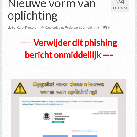
Nieuwe vorm van
24
FEB 2023
oplichting
by
Karel Peeters
|
Geplaatst in:
Federale overheid
,
Info
|
0
—- Verwijder dit phishing
bericht onmiddellijk —-