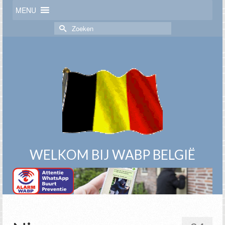
MENU
Zoek
naar:
WELKOM BIJ WABP BELGIË