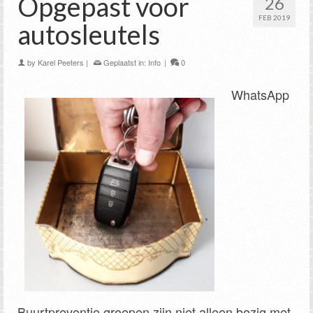
Opgepast voor
26
FEB 2019
autosleutels
by
Karel Peeters
|
Geplaatst in:
Info
|
0
WhatsApp
Buurtpreventie groepen zijn niet alleen bezig met