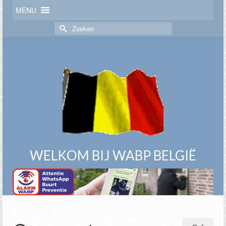
MENU
Zoek
naar:
WELKOM BIJ WABP BELGIË