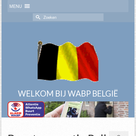
MENU
Zoek
naar:
WELKOM BIJ WABP BELGIË