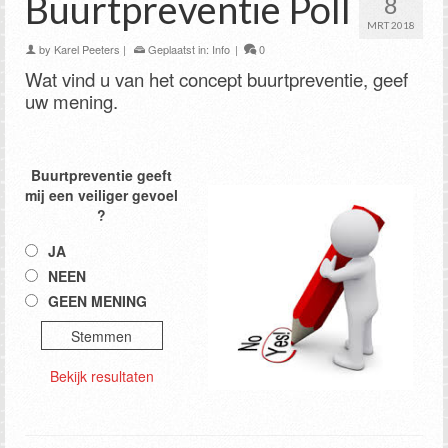
Buurtpreventie Poll
8
MRT 2018
by
Karel Peeters
|
Geplaatst in:
Info
|
0
Wat vind u van het concept buurtpreventie, geef
uw mening.
Buurtpreventie geeft
mij een veiliger gevoel
?
JA
NEEN
GEEN MENING
Bekijk resultaten