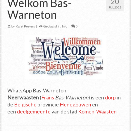
Welkom Bas-
20
JUL 2022
Warneton
by
Karel Peeters
|
Geplaatst in:
Info
|
0
WhatsApp Bas-Warneton,
Neerwaasten
(
Frans
Bas-Warneton
) is een
dorp
in
de
Belgische
provincie
Henegouwen
en
een
deelgemeente
van de stad
Komen-Waasten