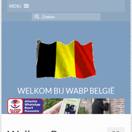
MENU
Zoek
naar:
WELKOM BIJ WABP BELGIË