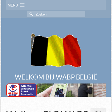
MENU
Zoek
naar:
WELKOM BIJ WABP BELGIË