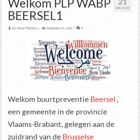
Welkom PLP WABP
21
DEC 2020
BEERSEL1
by
Karel Peeters
|
Geplaatst in:
Info
|
0
Welkom buurtpreventie
Beersel
,
een gemeente in de provincie
Vlaams-Brabant, gelegen aan de
zuidrand van de
Brusselse