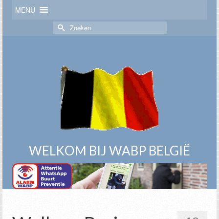
MENU
Zoek
naar:
WELKOM BIJ WABP BELGIË