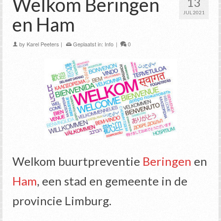
Welkom Beringen
13
JUL 2021
en Ham
by
Karel Peeters
|
Geplaatst in:
Info
|
0
Welkom buurtpreventie
Beringen
en
Ham
, een stad en gemeente in de
provincie Limburg.