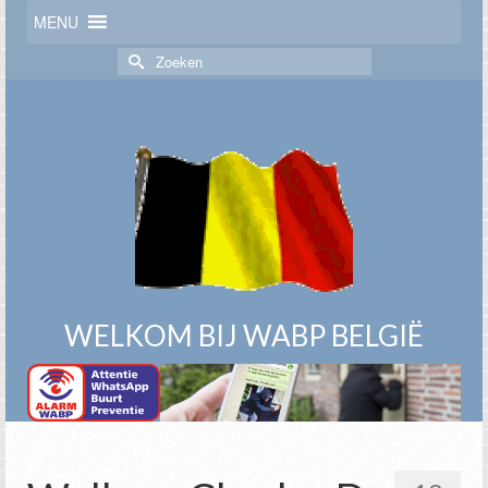
MENU
Zoek
naar:
WELKOM BIJ WABP BELGIË