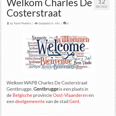
Welkom Charles De
12
DEC 2022
Costerstraat
by
Karel Peeters
|
Geplaatst in:
Info
|
0
Welkom WAPB Charles De Costerstraat
Gentbrugge,
Gentbrugge
is een plaats in
de
Belgische
provincie
Oost-Vlaanderen
en
een
deelgemeente
van de stad
Gent
.