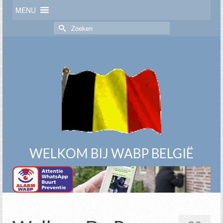
MENU
Zoek
naar:
WELKOM BIJ WABP BELGIË