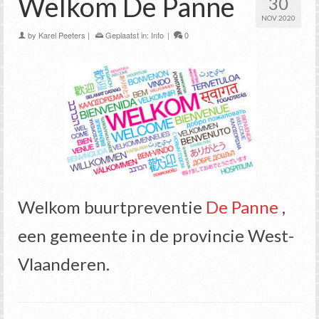
Welkom De Panne
30
NOV 2020
by
Karel Peeters
|
Geplaatst in:
Info
|
0
Welkom buurtpreventie
De Panne
,
een gemeente in de provincie West-
Vlaanderen.