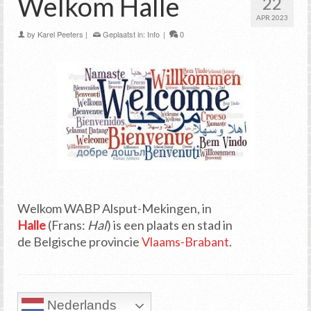
Welkom Halle
22
APR 2023
by
Karel Peeters
|
Geplaatst in:
Info
|
0
Welkom WABP Alsput-Mekingen, in
Halle
(Frans:
Hal
) is een plaats en stad in
de Belgische provincie
Vlaams-Brabant
.
Nederlands