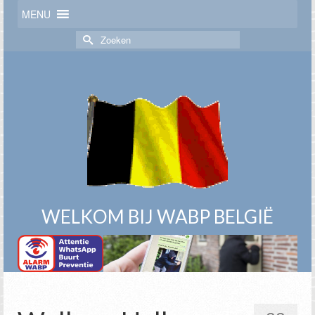
MENU
Zoek
naar:
WELKOM BIJ WABP BELGIË