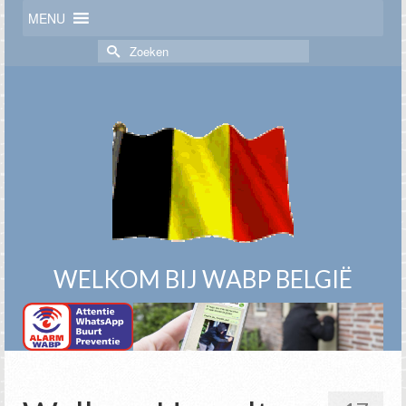
MENU
Zoek
naar:
WELKOM BIJ WABP BELGIË