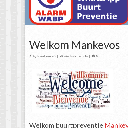
Welkom Mankevos
by
Karel Peeters
|
Geplaatst in:
Info
|
0
Welkom buurtpreventie
Mankev