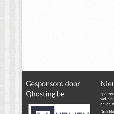
Gesponsord door
Nie
Qhosting.be
sponsors
welkom e
geven in
Druk hie