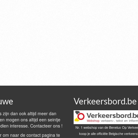
uwe
Verkeersbord.be
 zijn dan ook altijd meer dan
n mogen ons altijd een seintje
dien interesse. Contacteer ons !
Nr. 1 webshop van de Benelux Op Verkee
koop je alle officiële Belgische verkeer
r om naar de contact pagina te