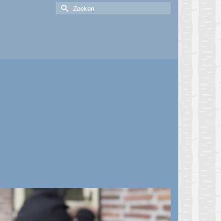
Zoek
naar: