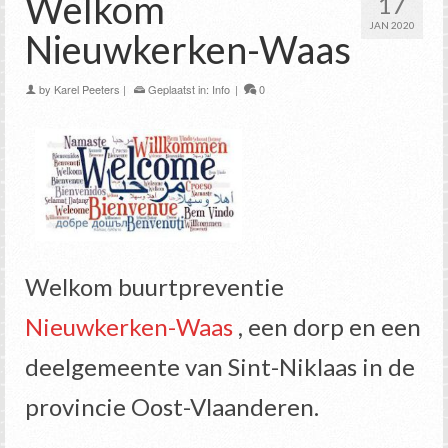
Welkom
17
JAN 2020
Nieuwkerken-Waas
by
Karel Peeters
|
Geplaatst in:
Info
|
0
Welkom buurtpreventie
Nieuwkerken-Waas
, een dorp en een
deelgemeente van Sint-Niklaas in de
provincie Oost-Vlaanderen.