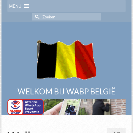
MENU
Zoek
naar:
WELKOM BIJ WABP BELGIË