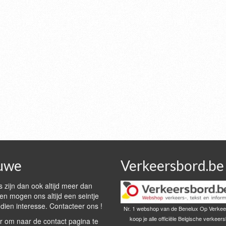
uwe
Verkeersbord.be
 zijn dan ook altijd meer dan
n mogen ons altijd een seintje
dien interesse. Contacteer ons !
Nr. 1 webshop van de Benelux Op Verkee
koop je alle officiële Belgische verkeer
r om naar de contact pagina te