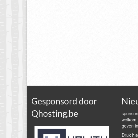
Gesponsord door
Nie
Qhosting.be
sponsors
welkom e
geven in
Druk hie