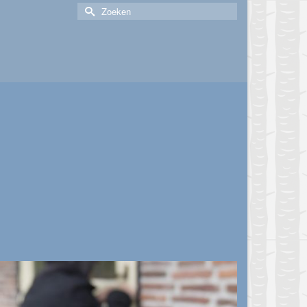
Zoek
naar: