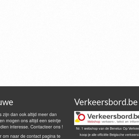
uwe
Verkeersbord.be
 zijn dan ook altijd meer dan
n mogen ons altijd een seintje
dien interesse. Contacteer ons !
Nr. 1 webshop van de Benelux Op Verkee
koop je alle officiële Belgische verkeer
r om naar de contact pagina te