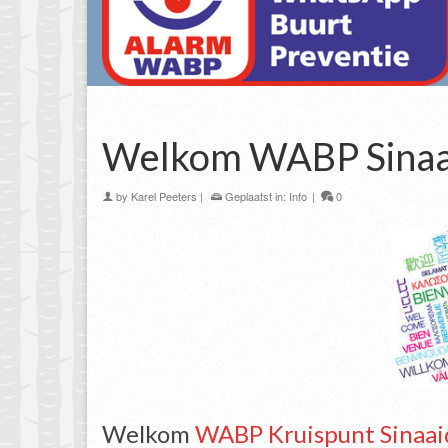
Welkom WABP Sinaa
by
Karel Peeters
|
Geplaatst in:
Info
|
0
Welkom
WABP Kruispunt Sinaai