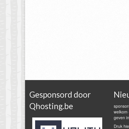
Gesponsord door
Nie
Qhosting.be
sponsors
welkom e
geven in
Druk hie