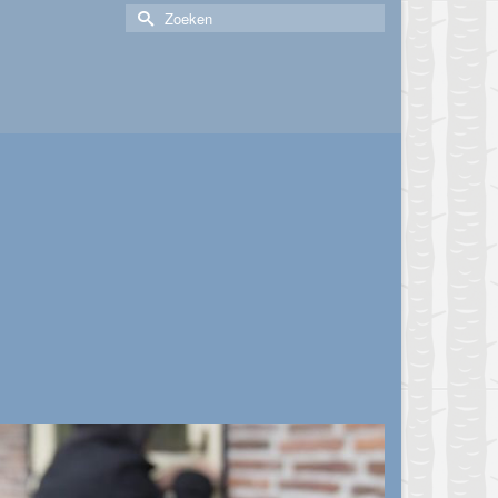
Zoek
naar: