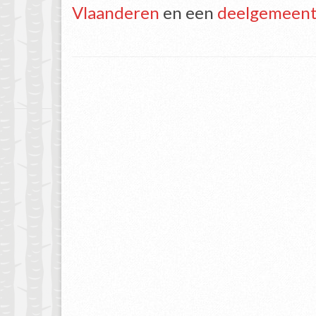
Vlaanderen
en een
deelgemeen