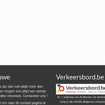
uwe
Verkeersbord.be
 zijn dan ook altijd meer dan
n mogen ons altijd een seintje
dien interesse. Contacteer ons !
Nr. 1 webshop van de Benelux Op Verkee
koop je alle officiële Belgische verkeer
r om naar de contact pagina te