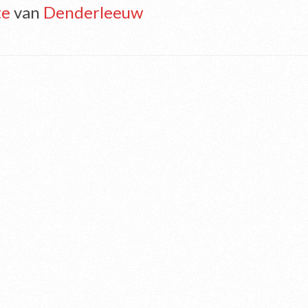
te
van
Denderleeuw