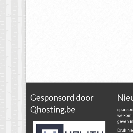
Gesponsord door
Nie
Qhosting.be
sponsors
welkom e
geven in
Druk hie