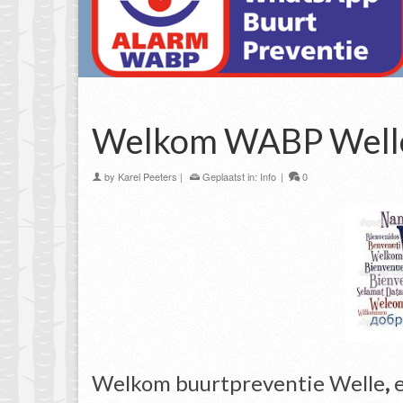
Welkom WABP Well
by
Karel Peeters
|
Geplaatst in:
Info
|
0
Welkom buurtpreventie Welle
,