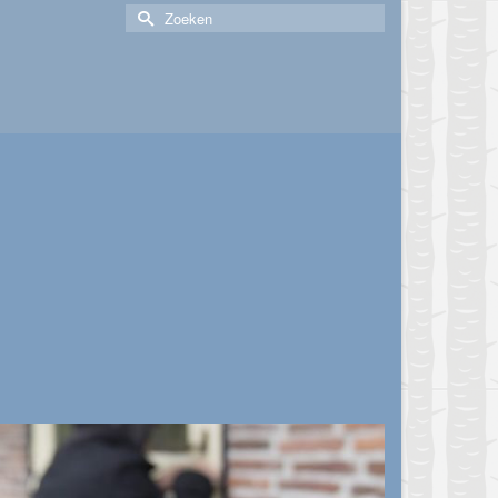
Zoek
naar: