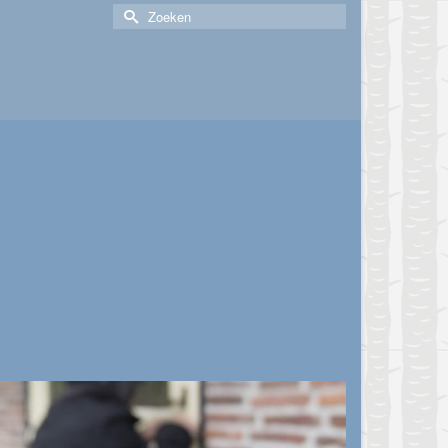
Zoek
naar: