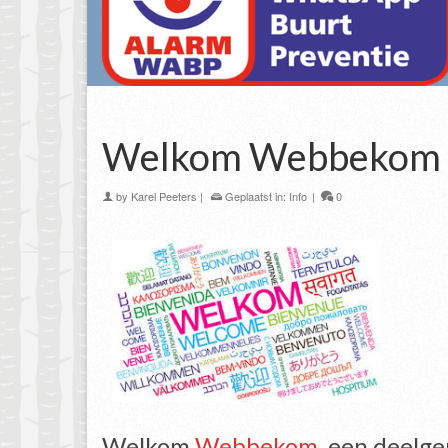
Welkom Webbekom
by
Karel Peeters
|
Geplaatst in:
Info
|
0
Welkom
Webbekom
, een deelg