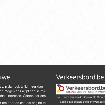
uwe
Verkeersbord.be
 zijn dan ook altijd meer dan
n mogen ons altijd een seintje
dien interesse. Contacteer ons !
Nr. 1 webshop van de Benelux Op Verkee
koop je alle officiële Belgische verkeer
r om naar de contact pagina te