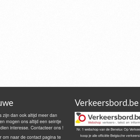
uwe
Verkeersbord.be
 zijn dan ook altijd meer dan
n mogen ons altijd een seintje
dien interesse. Contacteer ons !
Nr. 1 webshop van de Benelux Op Verkee
koop je alle officiële Belgische verkeer
r om naar de contact pagina te