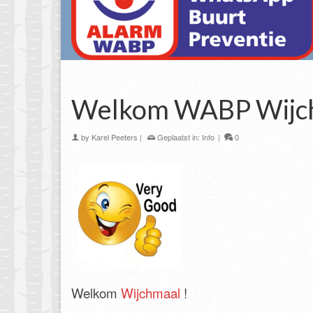
Welkom WABP Wijc
by
Karel Peeters
|
Geplaatst in:
Info
|
0
Welkom
Wijchmaal
!