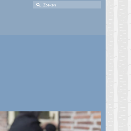
Zoek
naar: