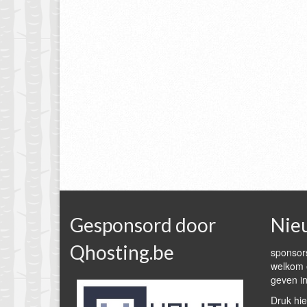
Gesponsord door
Nie
Qhosting.be
sponsors
welkom e
geven in
Druk hie