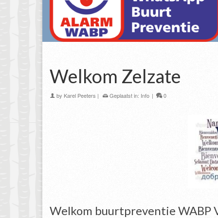
Welkom Zelzate
by
Karel Peeters
|
Geplaatst in:
Info
|
0
Welkom buurtpreventie WABP V