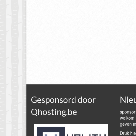
Gesponsord door
Nie
Qhosting.be
sponsors
welkom e
geven in
Druk hie