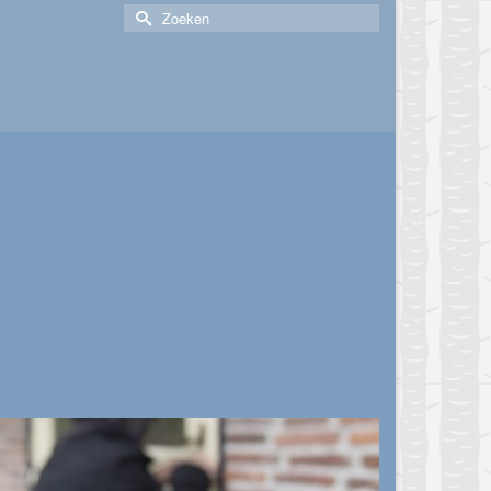
Zoek
naar: