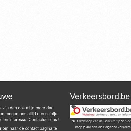
uwe
Verkeersbord.be
 zijn dan ook altijd meer dan
n mogen ons altijd een seintje
dien interesse. Contacteer ons !
Nr. 1 webshop van de Benelux Op Verkee
koop je alle officiële Belgische verkeer
r om naar de contact pagina te