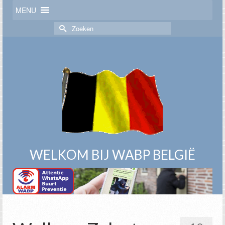
MENU
Zoek
naar:
WELKOM BIJ WABP BELGIË