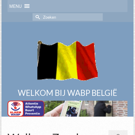
MENU
Zoek
naar:
WELKOM BIJ WABP BELGIË