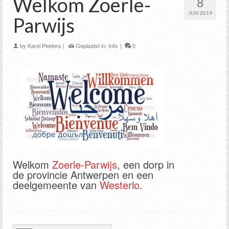
Welkom Zoerle-
8
JUN 2019
Parwijs
by
Karel Peeters
|
Geplaatst in:
Info
|
0
Welkom
Zoerle-Parwijs
, een dorp in
de provincie Antwerpen en een
deelgemeente van
Westerlo
.