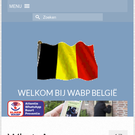
MENU
Zoek
naar:
WELKOM BIJ WABP BELGIË