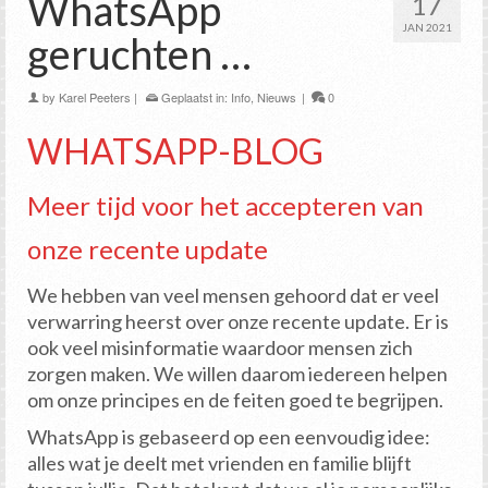
WhatsApp
17
JAN 2021
geruchten …
by
Karel Peeters
|
Geplaatst in:
Info
,
Nieuws
|
0
WHATSAPP-BLOG
Meer tijd voor het accepteren van
onze recente update
We hebben van veel mensen gehoord dat er veel
verwarring heerst over onze recente update. Er is
ook veel misinformatie waardoor mensen zich
zorgen maken. We willen daarom iedereen helpen
om onze principes en de feiten goed te begrijpen.
WhatsApp is gebaseerd op een eenvoudig idee:
alles wat je deelt met vrienden en familie blijft