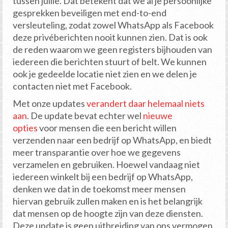
tussen jullie. Dat betekent dat we al je persoonlijke
gesprekken beveiligen met end-to-end
versleuteling, zodat zowel WhatsApp als Facebook
deze privéberichten nooit kunnen zien. Dat is ook
de reden waarom we geen registers bijhouden van
iedereen die berichten stuurt of belt. We kunnen
ook je gedeelde locatie niet zien en we delen je
contacten niet met Facebook.
Met onze updates
verandert daar helemaal niets
aan
. De update bevat echter wel
nieuwe
opties
voor mensen die een bericht willen
verzenden naar een bedrijf op WhatsApp, en biedt
meer transparantie over hoe we gegevens
verzamelen en gebruiken. Hoewel vandaag niet
iedereen winkelt bij een bedrijf op WhatsApp,
denken we dat in de toekomst meer mensen
hiervan gebruik zullen maken en is het belangrijk
dat mensen op de hoogte zijn van deze diensten.
Deze update is geen uitbreiding van ons vermogen