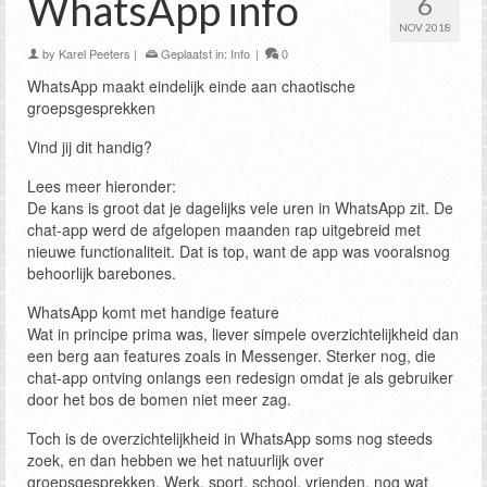
WhatsApp info
6
NOV 2018
by
Karel Peeters
|
Geplaatst in:
Info
|
0
WhatsApp maakt eindelijk einde aan chaotische
groepsgesprekken
Vind jij dit handig?
Lees meer hieronder:
De kans is groot dat je dagelijks vele uren in WhatsApp zit. De
chat-app werd de afgelopen maanden rap uitgebreid met
nieuwe functionaliteit. Dat is top, want de app was vooralsnog
behoorlijk barebones.
WhatsApp komt met handige feature
Wat in principe prima was, liever simpele overzichtelijkheid dan
een berg aan features zoals in Messenger. Sterker nog, die
chat-app ontving onlangs een redesign omdat je als gebruiker
door het bos de bomen niet meer zag.
Toch is de overzichtelijkheid in WhatsApp soms nog steeds
zoek, en dan hebben we het natuurlijk over
groepsgesprekken. Werk, sport, school, vrienden, nog wat