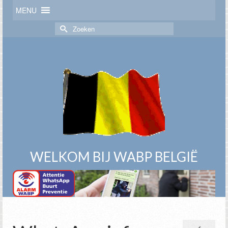
MENU
Zoek
naar:
WELKOM BIJ WABP BELGIË